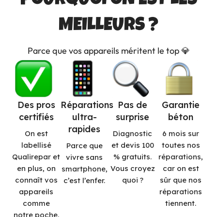
POURQUOI ON EST LES
MEILLEURS ?
Parce que vos appareils méritent le top 💎
Des pros
Réparations
Pas de
Garantie
certifiés
ultra-
surprise
béton
rapides
On est
Diagnostic
6 mois sur
labellisé
et devis 100
toutes nos
Parce que
Qualirepar et
% gratuits.
réparations,
vivre sans
en plus, on
Vous croyez
car on est
smartphone,
connaît vos
quoi ?
sûr que nos
c’est l’enfer.
appareils
réparations
comme
tiennent.
notre poche.