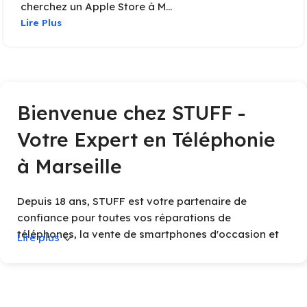
cherchez un Apple Store à M...
Lire Plus
Bienvenue chez STUFF -
Votre Expert en Téléphonie
à Marseille
Depuis 18 ans, STUFF est votre partenaire de
confiance pour toutes vos réparations de
téléphones, la vente de smartphones d'occasion et
Lire plus
d'accessoires high-tech à Marseille. Grâce à notre
expérience et à notre engagement envers la qualité,
nous vous assurons des services rapides et fiables.