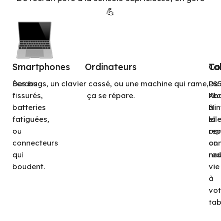
💪
Smartphones
Ordinateurs
Co
Ta
Écrans
Des bugs, un clavier cassé, ou une machine qui rame,
PS5
De
fissurés,
ça se répare.
Xb
l’é
batteries
Ni
à
fatiguées,
ell
la
ou
rep
con
connecteurs
co
on
qui
neu
re
boudent.
vie
à
vot
tab